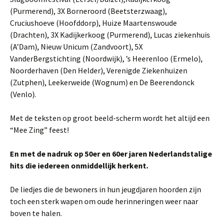
(Purmerend), 3X Borneroord (Beetsterzwaag),
Cruciushoeve (Hoofddorp), Huize Maartenswoude
(Drachten), 3X Kadijkerkoog (Purmerend), Lucas zieken­huis
(A’Dam), Nieuw Unicum (Zandvoort), 5X
VanderBergstichting (Noordwijk), ’s Heerenloo (Ermelo),
Noorderhaven (Den Helder), Verenigde Ziekenhuizen
(Zutphen), Leekerweide (Wognum) en De Beerendonck
(Venlo).
Met de teksten op groot beeld-scherm wordt het altijd een
“Mee Zing” feest!
En met de nadruk op 50er en 60er jaren Nederlandstalige
hits die iedereen onmiddellijk herkent.
De liedjes die de bewoners in hun jeugdjaren hoorden zijn
toch een sterk wapen om oude herinneringen weer naar
boven te halen.