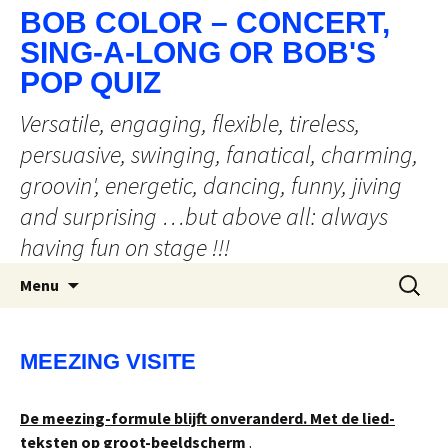
BOB COLOR – CONCERT,
SING-A-LONG OR BOB'S
POP QUIZ
Versatile, engaging, flexible, tireless,
persuasive, swinging, fanatical, charming,
groovin', energetic, dancing, funny, jiving
and surprising …but above all: always
having fun on stage !!!
Ga
Zoeken
Menu
naar
naar:
de
inhoud
MEEZING VISITE
De meezing-formule blijft onveranderd. Met de lied-
teksten op groot-beeldscherm
.