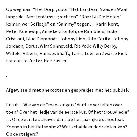
Op weg naar “Het Dorp”, door “Het Land Van Maas en Waal’
langs de “Amsterdamse grachten”. “Daar Bij Die Molen”
komen we “Sofietje” en “Sammy” tegen… Karin Kent,
Peter Koelewijn, Anneke Gronloh, de Ramblers, Eddie
Cristiani, Blue Diamonds, Johnny Lion, Rita Corita, Johnny
Jordaan, Dorus, Wim Sonneveld, Ria Valk, Willy Derby,
Willeke Alberti, Ramses Shaffy, Tante Leen en Zwarte Riek
tot aan Ja Zuster. Nee Zuster
.
Afgewisseld met anekdotes en gesprekjes met het publiek.
En..uh…Wie van de “mee-zingers’ durft te vertellen over
toen? Over het liedje van de eerste kus. Of het ‘trouwliedje”
… Of de eerste schuivel-dans op het jaarlijkse schoolbal.
Zoenen in het fietsenhok? Wat schalde er door de keuken?
Op de steigers?