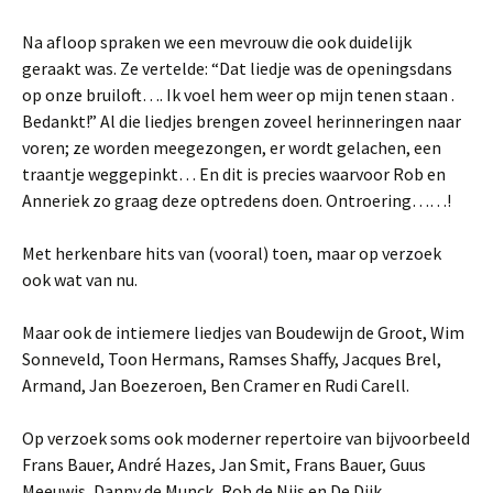
Na afloop spraken we een mevrouw die ook duidelijk
geraakt was. Ze vertelde: “Dat liedje was de openingsdans
op onze bruiloft…. Ik voel hem weer op mijn tenen staan .
Bedankt!” Al die liedjes brengen zoveel herinneringen naar
voren; ze worden meegezongen, er wordt gelachen, een
traantje weggepinkt… En dit is precies waarvoor Rob en
Anneriek zo graag deze optredens doen. Ontroering……!
Met herkenbare hits van (vooral) toen, maar op verzoek
ook wat van nu.
Maar ook de intiemere liedjes van Boudewijn de Groot, Wim
Sonneveld, Toon Hermans, Ramses Shaffy, Jacques Brel,
Armand, Jan Boezeroen, Ben Cramer en Rudi Carell.
Op verzoek soms ook moderner repertoire van bijvoorbeeld
Frans Bauer, André Hazes, Jan Smit, Frans Bauer, Guus
Meeuwis, Danny de Munck, Rob de Nijs en De Dijk.