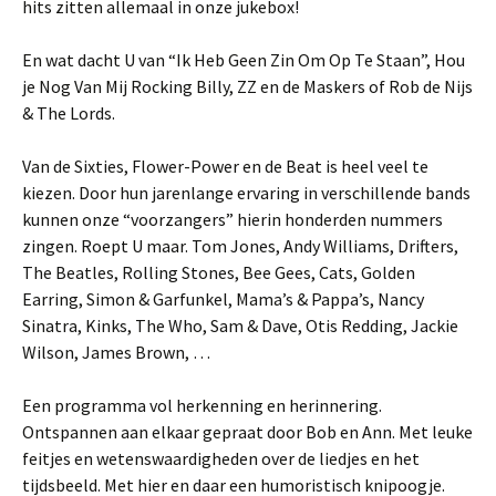
hits zitten allemaal in onze jukebox!
En wat dacht U van “Ik Heb Geen Zin Om Op Te Staan”, Hou
je Nog Van Mij Rocking Billy, ZZ en de Maskers of Rob de Nijs
& The Lords.
Van de Sixties, Flower-Power en de Beat is heel veel te
kiezen. Door hun jarenlange ervaring in verschillende bands
kunnen onze “voorzangers” hierin honderden nummers
zingen. Roept U maar. Tom Jones, Andy Williams, Drifters,
The Beatles, Rolling Stones, Bee Gees, Cats, Golden
Earring, Simon & Garfunkel, Mama’s & Pappa’s, Nancy
Sinatra, Kinks, The Who, Sam & Dave, Otis Redding, Jackie
Wilson, James Brown, …
Een programma vol herkenning en herinnering.
Ontspannen aan elkaar gepraat door Bob en Ann. Met leuke
feitjes en wetenswaardigheden over de liedjes en het
tijdsbeeld. Met hier en daar een humoristisch knipoogje.