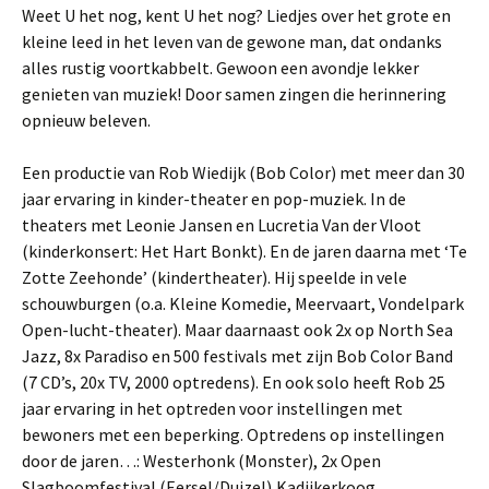
Weet U het nog, kent U het nog? Liedjes over het grote en
kleine leed in het leven van de gewone man, dat ondanks
alles rustig voortkabbelt. Gewoon een avondje lekker
genieten van muziek! Door samen zingen die herinnering
opnieuw beleven.
Een productie van Rob Wiedijk (Bob Color) met meer dan 30
jaar ervaring in kinder-theater en pop-muziek. In de
theaters met Leonie Jansen en Lucretia Van der Vloot
(kinderkonsert: Het Hart Bonkt). En de jaren daarna met ‘Te
Zotte Zeehonde’ (kindertheater). Hij speelde in vele
schouwburgen (o.a. Kleine Komedie, Meervaart, Vondelpark
Open-lucht-theater). Maar daarnaast ook 2x op North Sea
Jazz, 8x Paradiso en 500 festivals met zijn Bob Color Band
(7 CD’s, 20x TV, 2000 optredens). En ook solo heeft Rob 25
jaar ervaring in het optreden voor instellingen met
bewoners met een beperking. Optredens op instellingen
door de jaren…: Wester­honk (Monster), 2x Open
Slagboomfestival (Eersel/Duizel),Kadijkerkoog