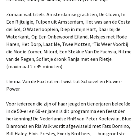
Zomaar wat titels: Amsterdamse grachten, De Clown, In
Een Rijtuigie, Tulpen uit Amsterdam, Het was aan de Costa
del Sol, O Waterlooplein, Diep in mijn Hart, Daar bij de
Waterkant, Op Een Onbewoond Eiland, Meisjes met Rode
Haren, Het Dorp, Laat Me, Twee Motten, ‘Tis Weer Voorbij
die Mooie Zomer, Milord, Een Stekkie Van De Fuchsia, Ritme
van de Regen, Sofietje dronk Ranja met een Rietje.
(maximaal 2 x 45 minuten)
thema: Van de Foxtrot en Twist tot Schuivel en Flower-
Power.
Voor iedereen die zijn of haar jeugd en tienerjaren beleefde
in de 50-er en 60-er jaren is dit programma een feest der
herkenning! De Nederlandse RnR van Peter Koelewijn, Blue
Diamonds en Ria Valk wordt afgewisseld met Fats Domino,
Bill Haley, Elvis Presley, Everly Brothers,… hun grootste