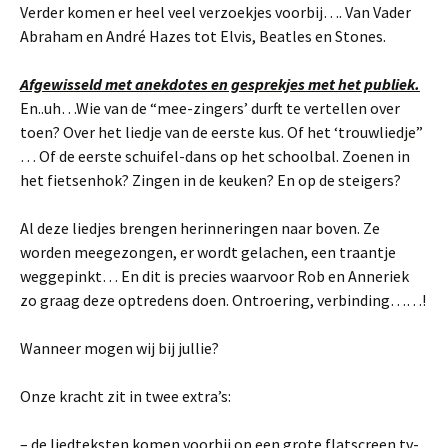
Verder komen er heel veel verzoekjes voorbij…. Van Vader
Abraham en André Hazes tot Elvis, Beatles en Stones.
Afgewisseld met anekdotes en gesprekjes met het publiek.
En..uh…Wie van de “mee-zingers’ durft te vertellen over
toen? Over het liedje van de eerste kus. Of het ‘trouwliedje”
… Of de eerste schuifel-dans op het schoolbal. Zoenen in
het fietsenhok? Zingen in de keuken? En op de steigers?
Al deze liedjes brengen herinneringen naar boven. Ze
worden meegezongen, er wordt gelachen, een traantje
weggepinkt… En dit is precies waarvoor Rob en Anneriek
zo graag deze optredens doen. Ontroering, verbinding……!
Wanneer mogen wij bij jullie?
Onze kracht zit in twee extra’s:
– de liedteksten komen voorbij op een grote flatscreen tv-