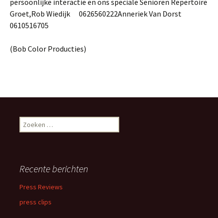
persoonlijke interactie en ons speciale Senioren Repertoire
Groet,Rob Wiedijk 0626560222Anneriek Van Dorst
0610516705
(Bob Color Producties)
Zoeken
naar:
Recente berichten
Press Reviews
press clips