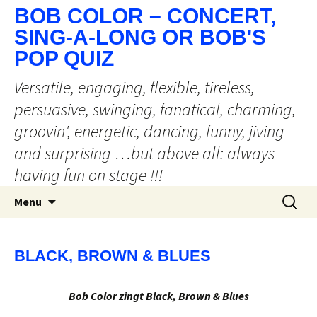
BOB COLOR – CONCERT,
SING-A-LONG OR BOB'S
POP QUIZ
Versatile, engaging, flexible, tireless,
persuasive, swinging, fanatical, charming,
groovin', energetic, dancing, funny, jiving
and surprising …but above all: always
having fun on stage !!!
Ga
Zoeken
Menu
naar
naar:
de
inhoud
BLACK, BROWN & BLUES
Bob Color zingt Black, Brown & Blues