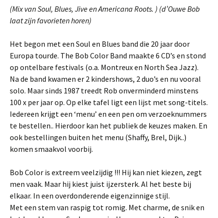
(Mix van Soul, Blues, Jive en Americana Roots. )
(d’Ouwe Bob
laat zijn favorieten horen)
Het begon met een Soul en Blues band die 20 jaar door
Europa tourde. The Bob Color Band maakte 6 CD’s en stond
op ontelbare festivals (o.a. Montreux en North Sea Jazz).
Na de band kwamen er 2 kindershows, 2 duo’s en nu vooral
solo. Maar sinds 1987 treedt Rob onverminderd minstens
100 x per jaar op. Op elke tafel ligt een lijst met song-titels.
Iedereen krijgt een ‘menu’ en een pen om verzoeknummers
te bestellen.. Hierdoor kan het publiek de keuzes maken. En
ook bestellingen buiten het menu (Shaffy, Brel, Dijk..)
komen smaakvol voorbij.
Bob Color is extreem veelzijdig !!! Hij kan niet kiezen, zegt
men vaak. Maar hij kiest juist ijzersterk. Al het beste bij
elkaar. In een overdonderende eigenzinnige stijl.
Met een stem van raspig tot romig. Met charme, de snik en